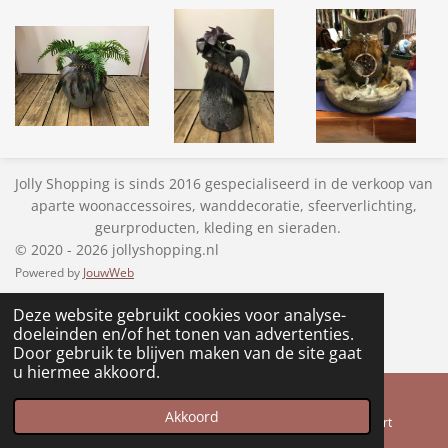
Jolly Shopping is sinds 2016 gespecialiseerd in de verkoop van
aparte woonaccessoires, wanddecoratie, sfeerverlichting,
geurproducten, kleding en sieraden.
© 2020 - 2026 jollyshopping.nl
Powered by
JouwWeb
Deze website gebruikt cookies voor analyse-
doeleinden en/of het tonen van advertenties.
Door gebruik te blijven maken van de site gaat
u hiermee akkoord.
Akkoord
E-mailadres
Telefoonnummer
Kaart